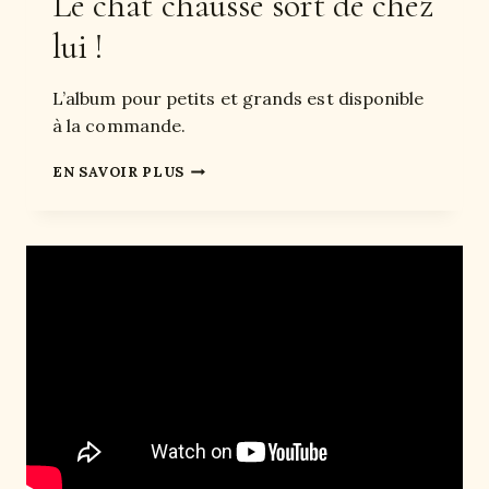
Le chat chaussé sort de chez
,
L
lui !
’
O
D
L’album pour petits et grands est disponible
Y
à la commande.
S
S
L
EN SAVOIR PLUS
É
E
E
C
H
A
T
C
H
A
U
S
S
É
S
O