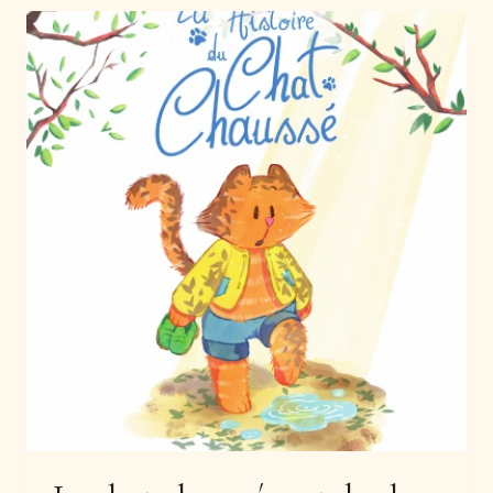
É
S
E
N
T
A
T
I
O
N
:
E
L
L
E
S
D
I
S
E
N
T