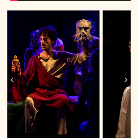
R
T
D
E
C
H
E
Z
L
U
I
!